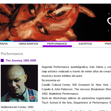
Performance
The Journey, 1991-2000
Segunda Performance autobiógrafica, más íntima y conf
viaje artístico realizado a través de veinte años de creac
musical y textos inéditos del autor.
Se presenta en:
Castillo Cultural Center, 500 Greewich St. New York, 
Copello & John Patterson. The nervous Breakdown Show, 
1992. Multiethnic Performance:
Serie de Workshops talleres de pantomima organizados
Tisch School of the Arts, Department of Performance S
Settlement Art Center, 1992.