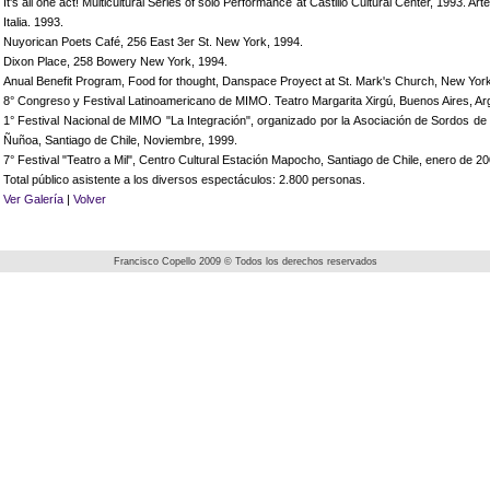
It's all one act! Multicultural Series of solo Performance at Castillo Cultural Center, 1993. Arte
Italia. 1993.
Nuyorican Poets Café, 256 East 3er St. New York, 1994.
Dixon Place, 258 Bowery New York, 1994.
Anual Benefit Program, Food for thought, Danspace Proyect at St. Mark's Church, New York
8° Congreso y Festival Latinoamericano de MIMO. Teatro Margarita Xirgú, Buenos Aires, Arg
1° Festival Nacional de MIMO "La Integración", organizado por la Asociación de Sordos de 
Ñuñoa, Santiago de Chile, Noviembre, 1999.
7° Festival "Teatro a Mil", Centro Cultural Estación Mapocho, Santiago de Chile, enero de 20
Total público asistente a los diversos espectáculos: 2.800 personas.
Ver Galería
|
Volver
Francisco Copello 2009 © Todos los derechos reservados