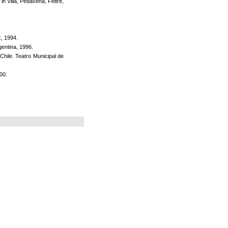
 in Villa, Pedavena, Feltre,
, 1994.
entina, 1996.
Chile. Teatro Municipal de
00.