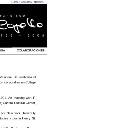
Home
|
Contacto
|
Noticias
esional. Se simboliza el
ión corporal en un Collage
1991. An evening with F.
Castillo Cultural Center,
 por New York University
tudies y por la Henry St.