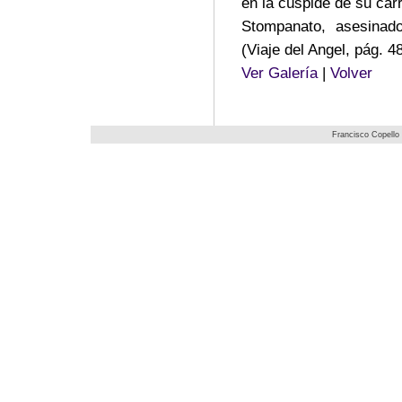
en la cúspide de su car
Stompanato, asesinad
(Viaje del Angel, pág. 4
Ver Galería
|
Volver
Francisco Copello