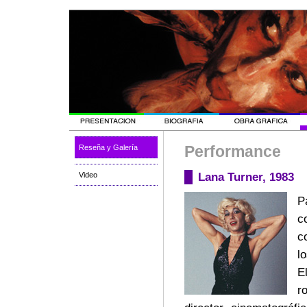
Performance
Reseña y Galería
Lana Turner, 1983
Video
P
c
c
l
E
r