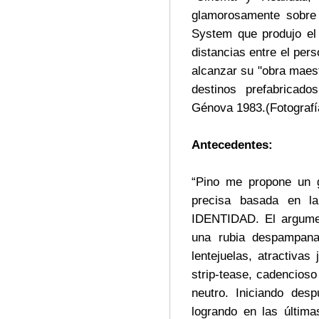
glamorosamente sobre e
System que produjo el
distancias entre el perso
alcanzar su "obra maest
destinos prefabricado
Génova 1983.(Fotografí
Antecedentes:
“Pino me propone un g
precisa basada en l
IDENTIDAD. El argumen
una rubia despampana
lentejuelas, atractiva
strip-tease, cadencios
neutro. Iniciando des
logrando en las últim