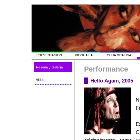
Performance
Reseña y Galería
Hello Again, 2005
Video
N
F
E
C