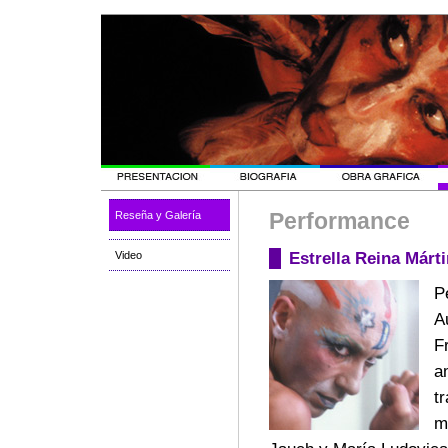
Performance
Reseña y Galería
Estrella Reina Márti
Video
P
A
F
a
t
m