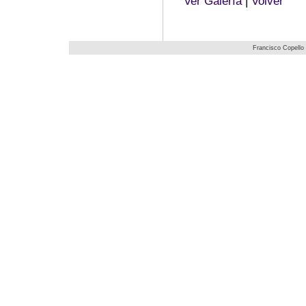
Ver Galería
|
Volver
Francisco Copello